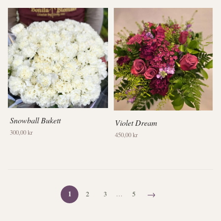
Snowball Bukett
Violet Dream
300,00 kr
450,00 kr
→
1
2
3
…
5