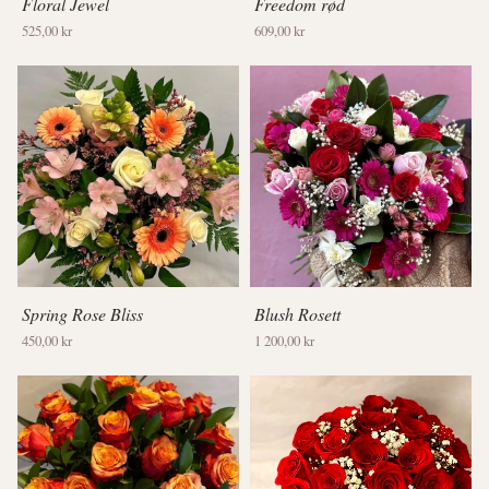
Floral Jewel
Freedom rød
525,00 kr
609,00 kr
Spring Rose Bliss
Blush Rosett
450,00 kr
1 200,00 kr