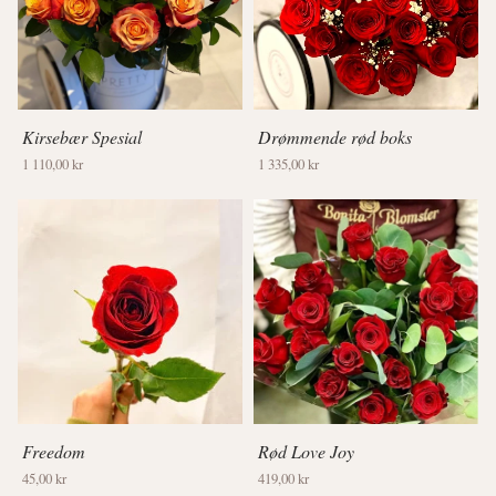
Kirsebær Spesial
Drømmende rød boks
1 110,00 kr
1 335,00 kr
Freedom
Rød Love Joy
45,00 kr
419,00 kr