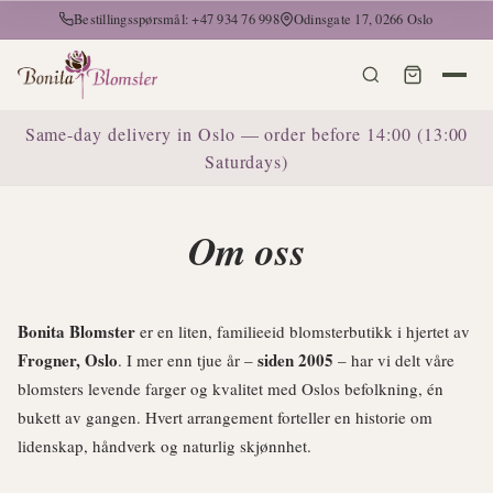
Bestillingsspørsmål: +47 934 76 998
Odinsgate 17, 0266 Oslo
Same-day delivery in Oslo — order before 14:00 (13:00
Saturdays)
Om oss
Bonita Blomster
er en liten, familieeid blomsterbutikk i hjertet av
Frogner, Oslo
siden 2005
. I mer enn tjue år –
– har vi delt våre
blomsters levende farger og kvalitet med Oslos befolkning, én
bukett av gangen. Hvert arrangement forteller en historie om
lidenskap, håndverk og naturlig skjønnhet.