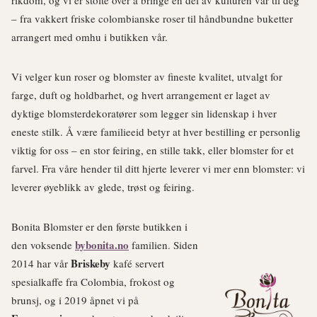
rikdom, og vi er stolte over å bringe en del av kulturen vår til deg
– fra vakkert friske colombianske roser til håndbundne buketter
arrangert med omhu i butikken vår.
Vi velger kun roser og blomster av fineste kvalitet, utvalgt for
farge, duft og holdbarhet, og hvert arrangement er laget av
dyktige blomsterdekoratører som legger sin lidenskap i hver
eneste stilk. Å være familieeid betyr at hver bestilling er personlig
viktig for oss – en stor feiring, en stille takk, eller blomster for et
farvel. Fra våre hender til ditt hjerte leverer vi mer enn blomster: vi
leverer øyeblikk av glede, trøst og feiring.
Bonita Blomster er den første butikken i
bybonita.no
den voksende
familien. Siden
Briskeby
2014 har vår
kafé servert
spesialkaffe fra Colombia, frokost og
brunsj, og i 2019 åpnet vi på