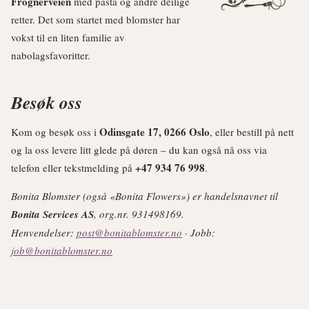
Frognerveien
med pasta og andre deilige
retter. Det som startet med blomster har
vokst til en liten familie av
nabolagsfavoritter.
Besøk oss
Odinsgate 17, 0266 Oslo
Kom og besøk oss i
, eller bestill på nett
og la oss levere litt glede på døren – du kan også nå oss via
+47 934 76 998
telefon eller tekstmelding på
.
Bonita Blomster (også «Bonita Flowers») er handelsnavnet til
Bonita Services AS
, org.nr. 931498169.
Henvendelser:
post@bonitablomster.no
· Jobb:
job@bonitablomster.no