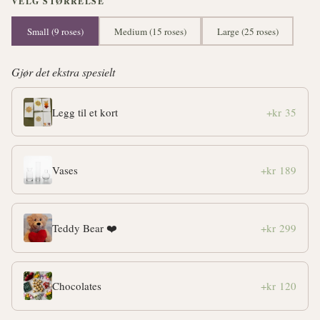
VELG STØRRELSE
Small (9 roses)
Medium (15 roses)
Large (25 roses)
Gjør det ekstra spesielt
Legg til et kort
+kr 35
Vases
+kr 189
Teddy Bear ❤️
+kr 299
Chocolates
+kr 120