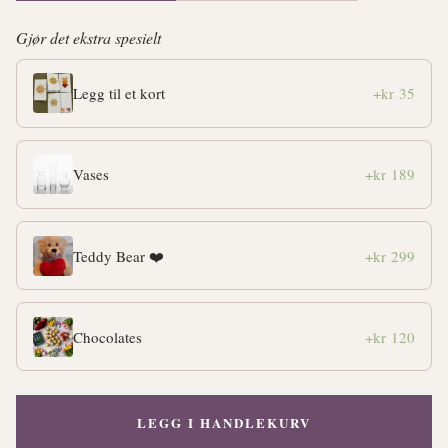
Gjør det ekstra spesielt
Legg til et kort
+kr 35
Vases
+kr 189
Teddy Bear ❤️
+kr 299
Chocolates
+kr 120
LEGG I HANDLEKURV