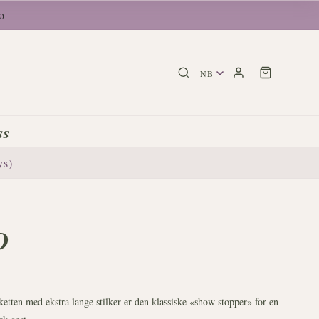
o
ss
ys)
D
etten med ekstra lange stilker er den klassiske «show stopper» for en