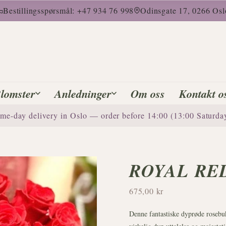
Bestillingsspørsmål: +47 934 76 998
Odinsgate 17, 0266 Osl
lomster
Anledninger
Om oss
Kontakt o
me-day delivery in Oslo — order before 14:00 (13:00 Saturda
ROYAL RE
675,00 kr
Denne fantastiske dyprøde rosebuk