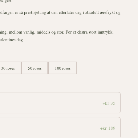
sk gest.
dfargen er så prestisjetung at den etterlater deg i absolutt ærefrykt og
dning, mellom vanlig, middels og stor. For et ekstra stort inntrykk,
valentines dag
30 roses
50 roses
100 roses
+kr 35
+kr 189