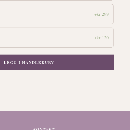
+kr 299
+kr 120
LEGG I HANDLEKURV
KONTAKT