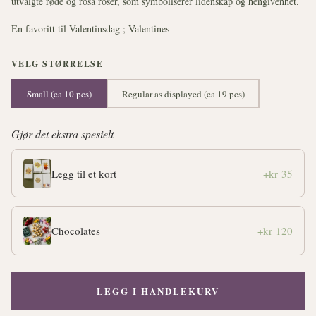
utvalgte røde og rosa roser, som symboliserer lidenskap og hengivenhet.
En favoritt til Valentinsdag ; Valentines
VELG STØRRELSE
Small (ca 10 pcs)
Regular as displayed (ca 19 pcs)
Gjør det ekstra spesielt
Legg til et kort
+kr 35
Chocolates
+kr 120
LEGG I HANDLEKURV